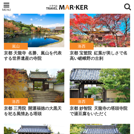
嵐山
洛西
京都 天龍寺
名勝、嵐山を代表
京都 宝筐院
紅葉が美しさで名
する世界遺産の寺院
高い嵯峨野の古刹
洛西
洛西
京都 三秀院
開運福徳の大黒天
京都 妙智院
天龍寺の塔頭寺院
を祀る風情ある塔頭
で湯豆腐をいただく