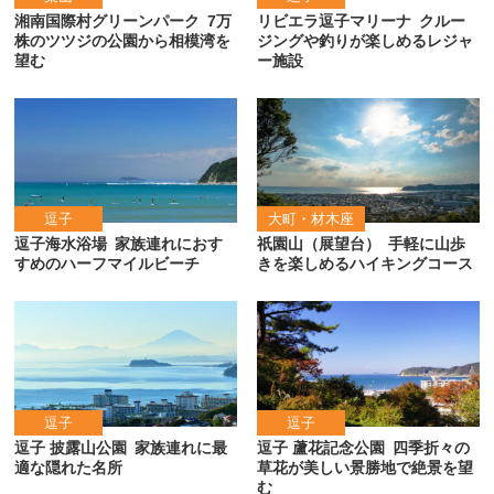
湘南国際村グリーンパーク
7万
リビエラ逗子マリーナ
クルー
株のツツジの公園から相模湾を
ジングや釣りが楽しめるレジャ
望む
ー施設
逗子
大町・材木座
逗子海水浴場
家族連れにおす
祇園山（展望台）
手軽に山歩
すめのハーフマイルビーチ
きを楽しめるハイキングコース
逗子
逗子
逗子 披露山公園
家族連れに最
逗子 蘆花記念公園
四季折々の
適な隠れた名所
草花が美しい景勝地で絶景を望
む