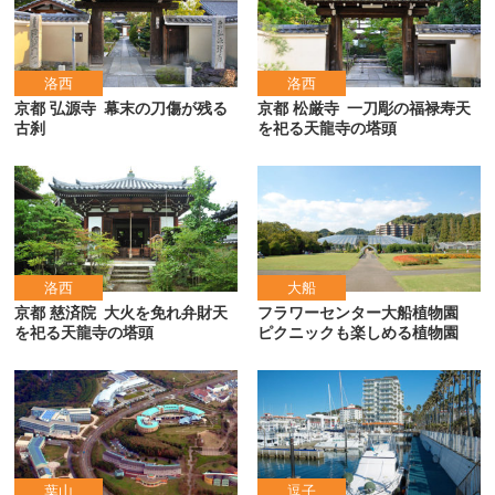
洛西
洛西
京都 弘源寺
幕末の刀傷が残る
京都 松厳寺
一刀彫の福禄寿天
古刹
を祀る天龍寺の塔頭
洛西
大船
京都 慈済院
大火を免れ弁財天
フラワーセンター大船植物園
を祀る天龍寺の塔頭
ピクニックも楽しめる植物園
葉山
逗子