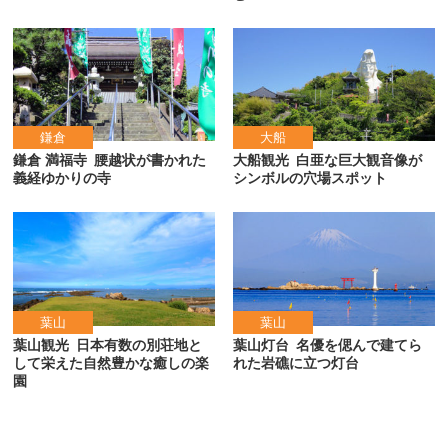
鎌倉
大船
鎌倉 満福寺
腰越状が書かれた
大船観光
白亜な巨大観音像が
義経ゆかりの寺
シンボルの穴場スポット
葉山
葉山
葉山観光
日本有数の別荘地と
葉山灯台
名優を偲んで建てら
して栄えた自然豊かな癒しの楽
れた岩礁に立つ灯台
園