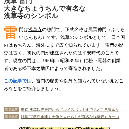
浅草 雷門
大きなちょうちんで有名な
浅草寺のシンボル
雷
門は
浅草寺
の総門で、正式名称は風雷神門（ふうら
いじんもん）です。浅草のシンボルとして、日本国
内はもちろん、海外にまで広く知られています。雷門の歴
史は古く、初代の門が建立されたのは平安時代のことで
す。現在の門は、1960年（昭和35年）に松下電器の創業
者である松下幸之助氏によって寄進されました。
この記事では
、雷門の歴史や以外と知られていない見どこ
ろなどをご紹介しましょう。
東京 浅草観光史跡からグルメスポットまで見どころ豊富な観光地
関連記事
浅草 宝蔵門金剛力士像と大わらじが有名な浅草寺もう一つの門
関連記事