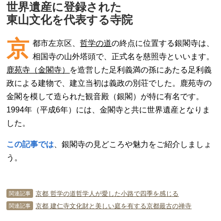
世界遺産に登録された
東山文化を代表する寺院
京
都市左京区、
哲学の道
の終点に位置する銀閣寺は、
相国寺の山外塔頭で、正式名を慈照寺といいます。
鹿苑寺（金閣寺）
を造営した足利義満の孫にあたる足利義
政による建物で、建立当初は義政の別荘でした。鹿苑寺の
金閣を模して造られた観音殿（銀閣）が特に有名です。
1994年（平成6年）には、金閣寺と共に世界遺産となりま
した。
この記事では
、銀閣寺の見どころや魅力をご紹介しましょ
う。
京都 哲学の道哲学人が愛した小路で四季を感じる
関連記事
京都 建仁寺文化財と美しい庭を有する京都最古の禅寺
関連記事