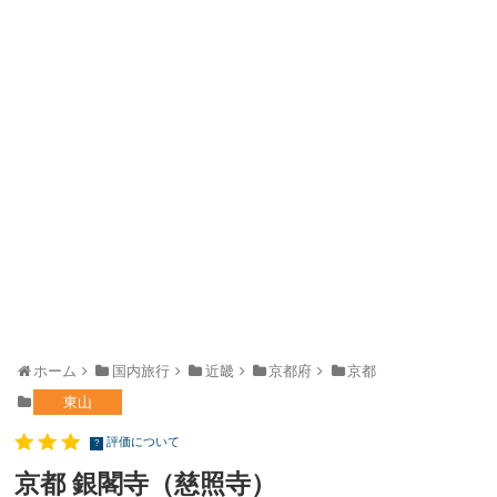
ホーム
国内旅行
近畿
京都府
京都
東山
評価について
?
京都 銀閣寺（慈照寺）