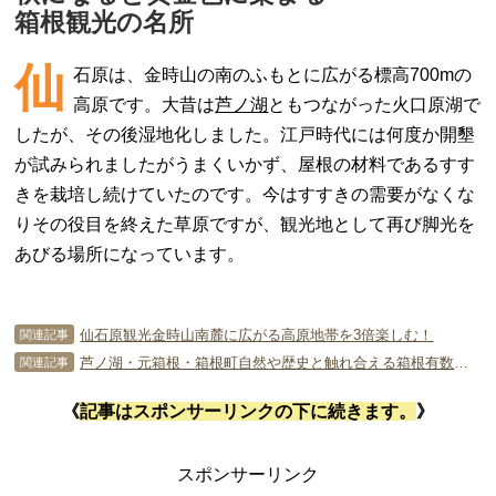
箱根観光の名所
仙
石原は、金時山の南のふもとに広がる標高700mの
高原です。大昔は
芦ノ湖
ともつながった火口原湖で
したが、その後湿地化しました。江戸時代には何度か開墾
が試みられましたがうまくいかず、屋根の材料であるすす
きを栽培し続けていたのです。今はすすきの需要がなくな
りその役目を終えた草原ですが、観光地として再び脚光を
あびる場所になっています。
仙石原観光金時山南麓に広がる高原地帯を3倍楽しむ！
関連記事
芦ノ湖・元箱根・箱根町自然や歴史と触れ合える箱根有数のリゾート地
関連記事
《
記事はスポンサーリンクの下に続きます。
》
スポンサーリンク