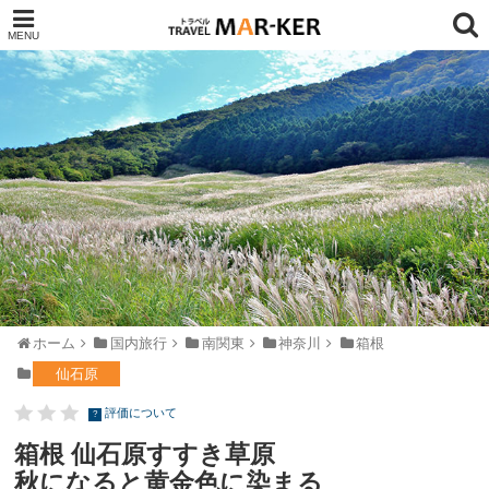
ホーム
国内旅行
南関東
神奈川
箱根
仙石原
評価について
?
箱根 仙石原すすき草原
秋になると黄金色に染まる