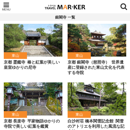
銀閣寺 一覧
東山
東山
京都 霊鑑寺
椿と紅葉が美しい
京都 銀閣寺（慈照寺）
世界遺
皇室ゆかりの尼寺
産に登録された東山文化を代表
する寺院
東山
東山
京都 長楽寺
平家物語ゆかりの
白沙村荘 橋本関雪記念館
関雪
寺院で美しい紅葉を鑑賞
のアトリエを利用した風流な記