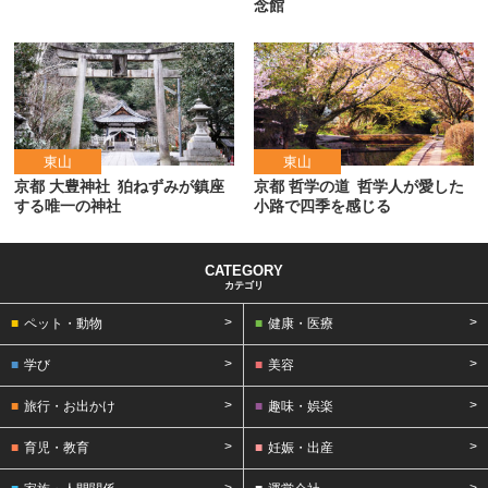
念館
東山
東山
京都 大豊神社
狛ねずみが鎮座
京都 哲学の道
哲学人が愛した
する唯一の神社
小路で四季を感じる
カテゴリ
ペット・動物
健康・医療
学び
美容
旅行・お出かけ
趣味・娯楽
育児・教育
妊娠・出産