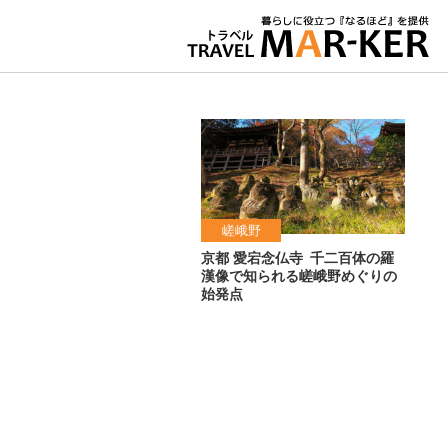
嵯峨野
京都 愛宕念仏寺
千二百体の羅
漢像で知られる嵯峨野めぐりの
始発点