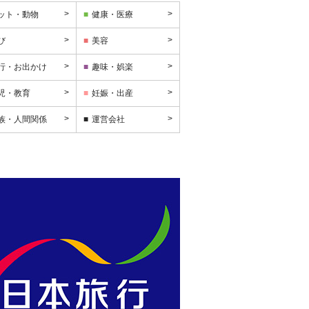
ット・動物
健康・医療
び
美容
行・お出かけ
趣味・娯楽
児・教育
妊娠・出産
族・人間関係
運営会社