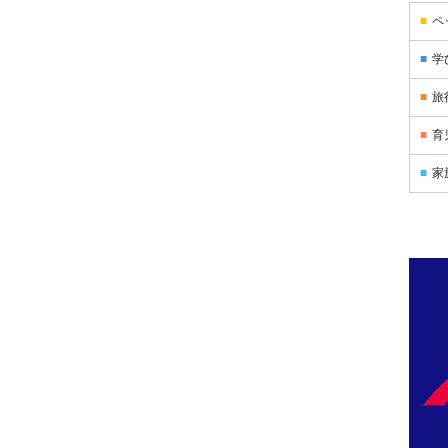
ペ
学
旅
育
家