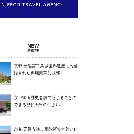
新着記事
京都 元離宮二条城世界遺産にも登
録された絢爛豪華な城郭
京都御所歴史を肌で感じることの
できる歴代天皇の住まい
奈良 元興寺浄土曼陀羅を本尊とし