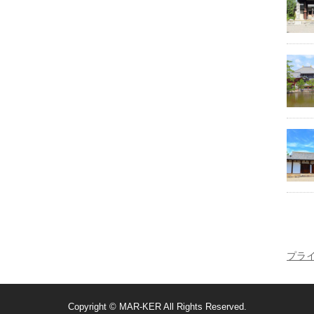
プラ
Copyright ©
MAR-KER
All Rights Reserved.