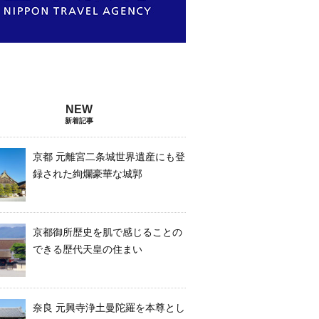
新着記事
京都 元離宮二条城世界遺産にも登
録された絢爛豪華な城郭
京都御所歴史を肌で感じることの
できる歴代天皇の住まい
奈良 元興寺浄土曼陀羅を本尊とし