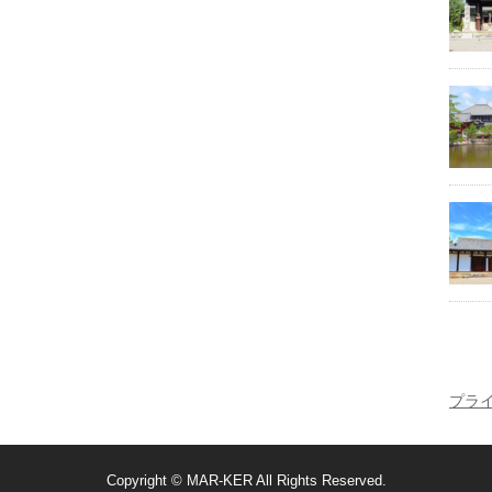
プラ
Copyright ©
MAR-KER
All Rights Reserved.