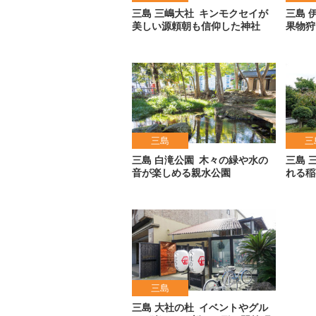
三島 三嶋大社
キンモクセイが
三島 
美しい源頼朝も信仰した神社
果物狩
三島
三
三島 白滝公園
木々の緑や水の
三島 
音が楽しめる親水公園
れる稲
三島
三島 大社の杜
イベントやグル