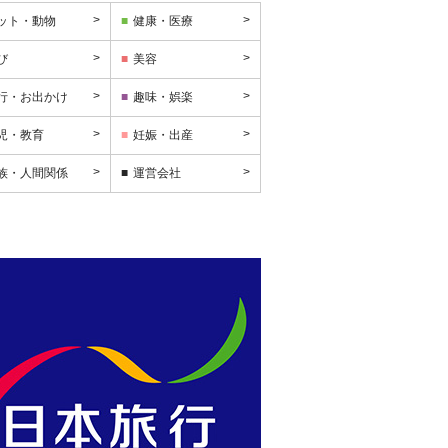
ット・動物
健康・医療
び
美容
行・お出かけ
趣味・娯楽
児・教育
妊娠・出産
族・人間関係
運営会社