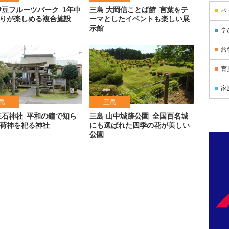
伊豆フルーツパーク
1年中
三島 大岡信ことば館
言葉をテ
ペ
りが楽しめる複合施設
ーマとしたイベントも楽しい展
示館
学
旅
育
家
島
三島
三石神社
平和の鐘で知ら
三島 山中城跡公園
全国百名城
荷神を祀る神社
にも選ばれた四季の花が美しい
公園