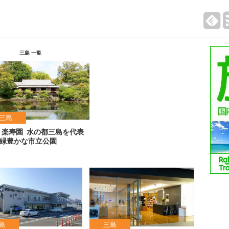
三島 一覧
三島
 楽寿園
水の都三島を代表
緑豊かな市立公園
島
三島