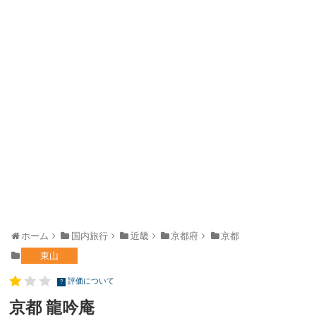
ホーム
国内旅行
近畿
京都府
京都
東山
評価について
?
京都 龍吟庵