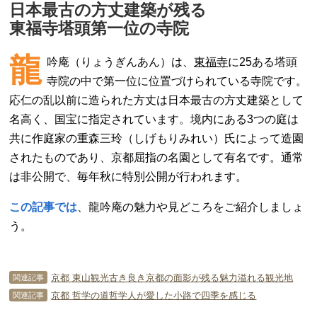
日本最古の方丈建築が残る
東福寺塔頭第一位の寺院
龍
吟庵（りょうぎんあん）は、
東福寺
に25ある塔頭
寺院の中で第一位に位置づけられている寺院です。
応仁の乱以前に造られた方丈は日本最古の方丈建築として
名高く、国宝に指定されています。境内にある3つの庭は
共に作庭家の重森三玲（しげもりみれい）氏によって造園
されたものであり、京都屈指の名園として有名です。通常
は非公開で、毎年秋に特別公開が行われます。
この記事では
、龍吟庵の魅力や見どころをご紹介しましょ
う。
京都 東山観光古き良き京都の面影が残る魅力溢れる観光地
関連記事
京都 哲学の道哲学人が愛した小路で四季を感じる
関連記事