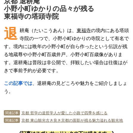
京都 退耕庵
小野小町ゆかりの品々が残る
東福寺の塔頭寺院
退
耕庵（たいこうあん）は、
東福寺
の境内にある塔頭
寺院の一つで、小野小町ゆかりの寺院として有名で
す。境内には晩年の小野小町が自ら作ったという伝説が残
る地蔵尊や小野小町百歳井戸、小野小町百歳像がありま
す。退耕庵は普段は非公開で、拝観したい場合は往復はが
きで事前予約が必要です。
この記事では
、退耕庵の見どころや魅力をご紹介しましょ
う。
京都 哲学の道哲学人が愛した小路で四季を感じる
関連記事
京都 東山観光古き良き京都の面影が残る魅力溢れる観光地
関連記事