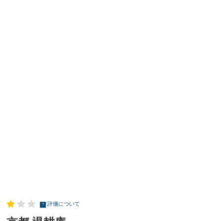
評価について
?