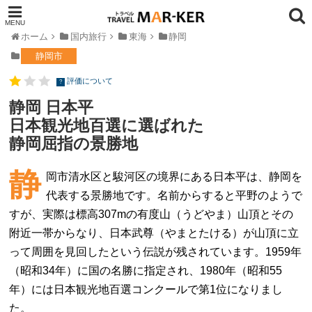
ホーム
国内旅行
東海
静岡
静岡市
評価について
?
静岡 日本平
日本観光地百選に選ばれた
静岡屈指の景勝地
静
岡市清水区と駿河区の境界にある日本平は、静岡を
代表する景勝地です。名前からすると平野のようで
すが、実際は標高307mの有度山（うどやま）山頂とその
附近一帯からなり、日本武尊（やまとたける）が山頂に立
って周囲を見回したという伝説が残されています。1959年
（昭和34年）に国の名勝に指定され、1980年（昭和55
年）には日本観光地百選コンクールで第1位になりまし
た。