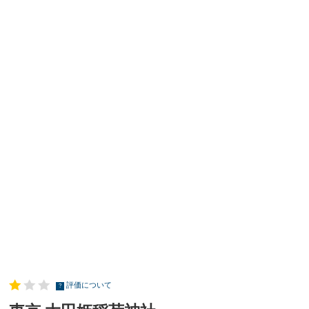
評価について
?