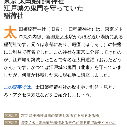
東京 太田姫稲荷神社
江戸城の鬼門を守っていた
稲荷社
太
田姫稲荷神社（旧名：一口稲荷神社）は、東京メト
ロ丸の内線、新
御茶ノ水
駅からほど近い場所にある
稲荷社です。元々は京都にあり、疱瘡（ほうそう）の快癒
にご利益で有名でした。この神社を東京に分霊してきたの
が、江戸城を築城したことで有名な太田道灌（おおたどう
かん）です。かつては江戸城の鬼門（北東）を守っていま
したが、何度か移転した末に現在地に鎮座しました。
この記事では
、太田姫稲荷神社の歴史やご利益・見どこ
ろ・アクセス方法などをご紹介しましょう。
東京 昌平橋神田川の景観を象徴する歴史ある橋
関連記事
御茶ノ水・湯島観光風情ある景色が残る街で歴史や文化に触れる
関連記事