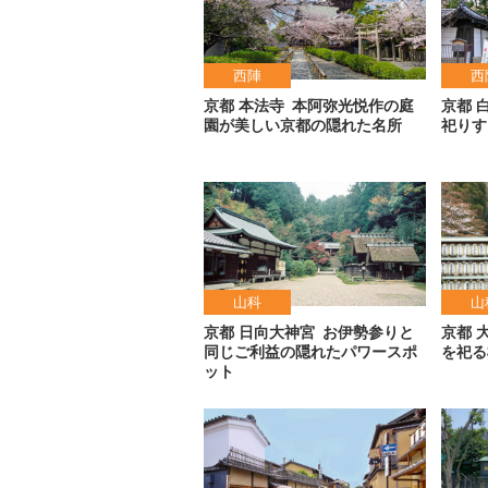
西陣
西
京都 本法寺
本阿弥光悦作の庭
京都 
園が美しい京都の隠れた名所
祀りす
山科
山
京都 日向大神宮
お伊勢参りと
京都 
同じご利益の隠れたパワースポ
を祀る
ット