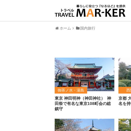
ホーム
国内旅行
御茶ノ水・湯島
西
東京 神田明神（神田神社）
神
京都 
田祭で有名な東京108町会の総
名を持
鎮守