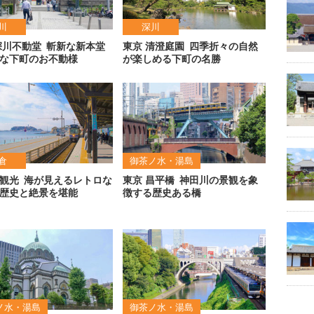
川
深川
深川不動堂
斬新な新本堂
東京 清澄庭園
四季折々の自然
な下町のお不動様
が楽しめる下町の名勝
倉
御茶ノ水・湯島
観光
海が見えるレトロな
東京 昌平橋
神田川の景観を象
歴史と絶景を堪能
徴する歴史ある橋
ノ水・湯島
御茶ノ水・湯島