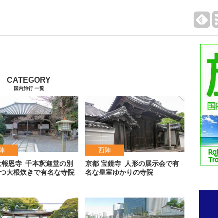
国内旅行 一覧
陣
西陣
大報恩寺
千本釈迦堂の別
京都 宝鏡寺
人形の展示会で有
つ大根炊きで有名な寺院
名な皇室ゆかりの寺院