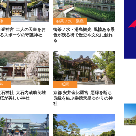
陣
御茶ノ水・湯島
白峯神宮
二人の天皇をお
御茶ノ水・湯島観光
風情ある景
るスポーツの守護神社
色が残る街で歴史や文化に触れ
る
科
祇園
大石神社
大石内蔵助良雄
京都 安井金比羅宮
悪縁を断ち
桜が美しい神社
良縁を結ぶ崇徳天皇ゆかりの神
社