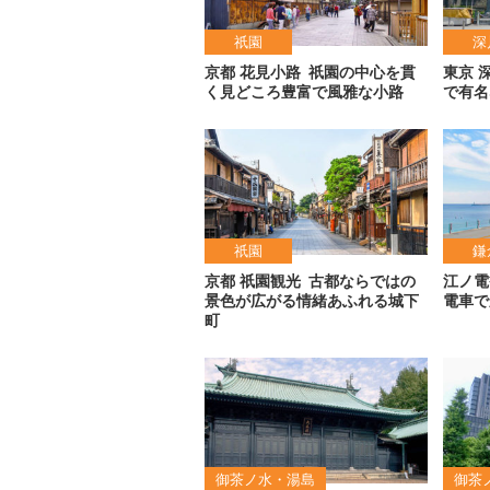
祇園
深
京都 花見小路
祇園の中心を貫
東京 
く見どころ豊富で風雅な小路
で有名
祇園
鎌
京都 祇園観光
古都ならではの
江ノ電
景色が広がる情緒あふれる城下
電車で
町
御茶ノ水・湯島
御茶