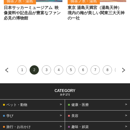
御茶ノ水・湯島
御茶ノ水・湯島
日本サッカーミュージアム
映
東京 湯島天満宮（湯島天神）
像資料や記念品が豊富なファン
境内の梅が美しい関東三大天神
必見の博物館
の一社
1
2
3
4
5
6
7
8
9
カテゴリ
ペット・動物
健康・医療
学び
美容
旅行・お出かけ
趣味・娯楽