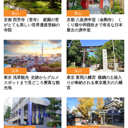
嵐山
東山
京都 西芳寺（苔寺）
庭園の苔
京都 八坂庚申堂（金剛寺）
く
がとても美しい世界遺産登録の
くり猿や蒟蒻炊きで有名な日本
寺院
最古の庚申堂
浅草
深川
東京 浅草観光
史跡からグルメ
東京 富岡八幡宮
横綱の土俵入
スポットまで見どころ豊富な観
りが奉納される東京最大の八幡
光地
宮