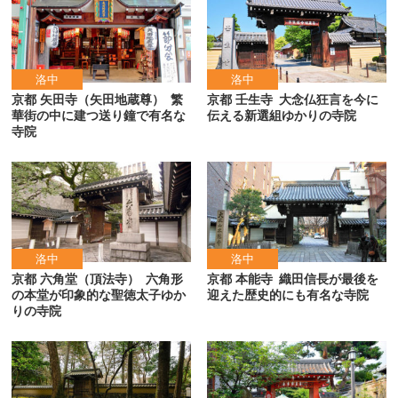
洛中
洛中
京都 矢田寺（矢田地蔵尊）
繁
京都 壬生寺
大念仏狂言を今に
華街の中に建つ送り鐘で有名な
伝える新選組ゆかりの寺院
寺院
洛中
洛中
京都 六角堂（頂法寺）
六角形
京都 本能寺
織田信長が最後を
の本堂が印象的な聖徳太子ゆか
迎えた歴史的にも有名な寺院
りの寺院