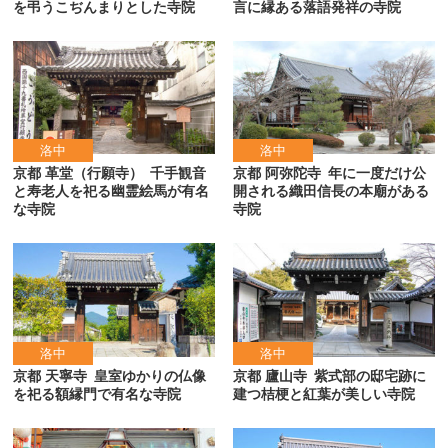
を弔うこぢんまりとした寺院
言に縁ある落語発祥の寺院
洛中
洛中
京都 革堂（行願寺）
千手観音
京都 阿弥陀寺
年に一度だけ公
と寿老人を祀る幽霊絵馬が有名
開される織田信長の本廟がある
な寺院
寺院
洛中
洛中
京都 天寧寺
皇室ゆかりの仏像
京都 廬山寺
紫式部の邸宅跡に
を祀る額縁門で有名な寺院
建つ桔梗と紅葉が美しい寺院