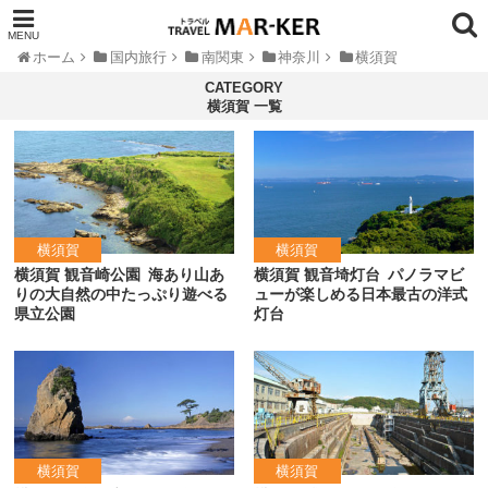
ホーム
国内旅行
南関東
神奈川
横須賀
横須賀 一覧
横須賀
横須賀
横須賀 観音崎公園
海あり山あ
横須賀 観音埼灯台
パノラマビ
りの大自然の中たっぷり遊べる
ューが楽しめる日本最古の洋式
県立公園
灯台
横須賀
横須賀