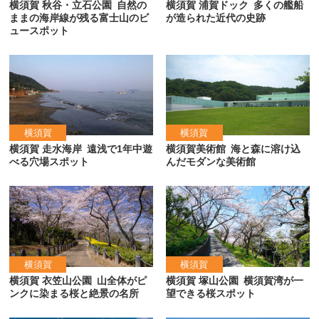
横須賀 秋谷・立石公園
自然の
横須賀 浦賀ドック
多くの艦船
ままの海岸線が残る富士山のビ
が造られた近代の史跡
ュースポット
横須賀
横須賀
横須賀 走水海岸
遠浅で1年中遊
横須賀美術館
海と森に溶け込
べる穴場スポット
んだモダンな美術館
横須賀
横須賀
横須賀 衣笠山公園
山全体がピ
横須賀 塚山公園
横須賀湾が一
ンクに染まる桜と絶景の名所
望できる桜スポット