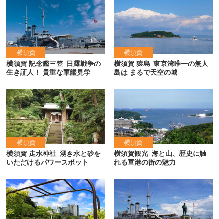
横須賀
横須賀
横須賀 記念艦三笠
日露戦争の
横須賀 猿島
東京湾唯一の無人
生き証人！ 貴重な軍艦見学
島は まるで天空の城
横須賀
横須賀
横須賀 走水神社
湧き水と砂を
横須賀観光
海と山、歴史に触
いただけるパワースポット
れる軍港の街の魅力