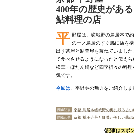
400年の歴史がある
鮎料理の店
平
野屋は、嵯峨野の
鳥居本
で約
の一ノ鳥居のすぐ脇に店を構
出す茶屋と鮎問屋を兼ねていました
て食べさせるようになったと伝えら
松茸・ぼたん鍋など四季折々の料理
気です。
今回は
、平野やの魅力をご紹介しま
京都 鳥居本嵯峨野の奥に残る古い
関連記事
京都 祇王寺苔と紅葉が美しい悲恋
関連記事
《
記事はスポ