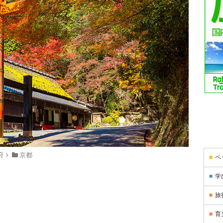
府
京都
ペ
学
旅
育