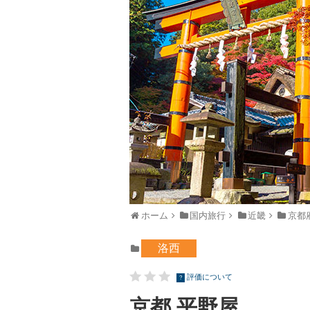
ホーム
国内旅行
近畿
京都
洛西
評価について
?
京都 平野屋